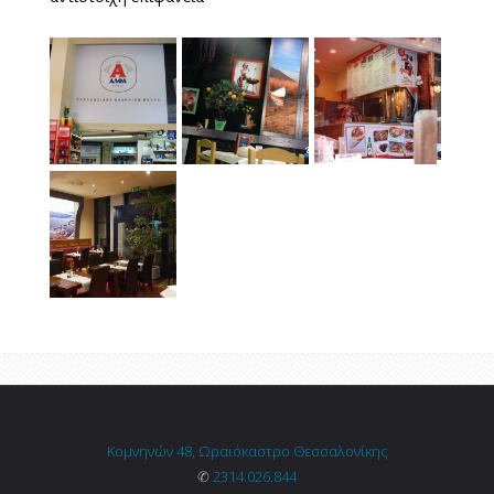
Κομνηνών 48, Ωραιόκαστρο Θεσσαλονίκης
✆
2314.026.844